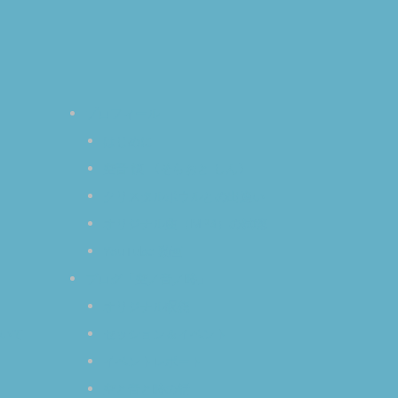
プロフィール
はじめに
空音 慎 〈そらおと しん〉
クリスタルボウルとの出逢い
オリジナル曲（MP3）の試聴
YouTube 動画
ブログ「空／音／時」
オリジナル瞑想
いて
セッション＆イベント
イベントレポート
空と音と時の話