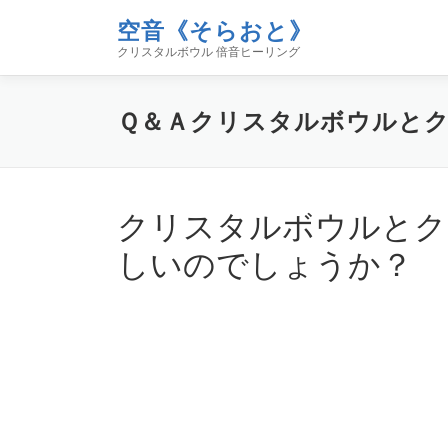
コ
空音《そらおと》
ン
クリスタルボウル 倍音ヒーリング
テ
ン
ツ
Ｑ＆Ａ
クリスタルボウルと
へ
ス
キ
ッ
プ
クリスタルボウルとク
しいのでしょうか？