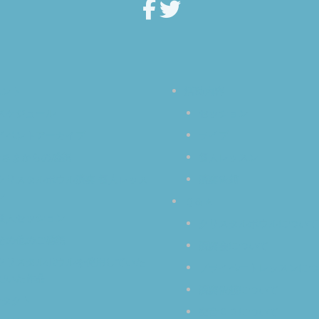
ベント
活動内容
スケジュール
セッション
イベントアーカイブ
ライブ
なさまからの感想
個人レッスン
クリスタルボウル演奏 個人レッス
演奏依頼
ン
Ｑ＆Ａ
個人セッション
クリスタルボウルについて
その他のご感想
演奏会について
クリスタルボウルを使用していた
プライベートレッスンにつ
だいた作品
演奏依頼について
ンタクト
空音ＣＤについて