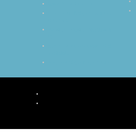
波動とクリスタルボール
リラックスに最適なクリスタルボ
ウルの倍音
初心者から上級者まで瞑想効果倍
増
生のクリスタルボウル演奏を体感
する醍醐味
チャクラを活性化するクリスタル
ボール