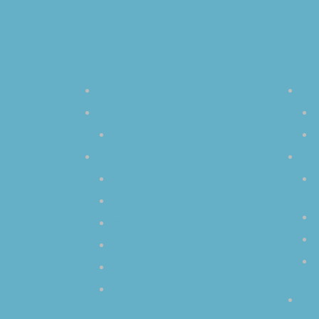
ホーム
イ
空音オラクル
使い方は簡単
クリスタルボウル
み
クリスタルボウルとは
クリスタルボウル・サウンド
マレットの扱い方
楽器としてのクリスタルボウル
音と脳の関係
クリスタルボウルでグラウンディ
コ
ング