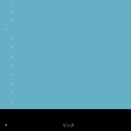
クリスタルボウルとの出逢い
オリジナル曲（MP3）の試聴
YouTube 動画
ブログ「空／音／時」
オリジナル瞑想
セッション＆イベント
イベントレポート
空と音と時の話
心象スケッチ
お知らせ
その他
＊ブログ全タイトル一覧
リンク