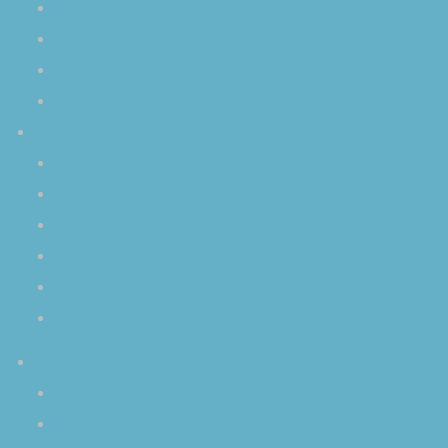
セッション
ライブ
個人レッスン
演奏依頼
Ｑ＆Ａ
クリスタルボウルについて
演奏会について
プライベートレッスンについて
演奏依頼について
空音ＣＤについて
その他の質問
プロフィール
はじめに
空音 慎 〈そらおと しん〉