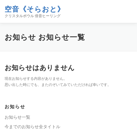
コ
空音《そらおと》
ン
メニュー
テ
クリスタルボウル 倍音ヒーリング
ン
ツ
へ
ホーム
イベント
空音について
お知らせ
お知らせ
お知らせ一覧
ス
キ
ッ
プ
コンタクト
ブログ「空／音／時」
SHOP
お知らせはありません
現在お知らせする内容がありません。
思い出した時にでも、またのぞいてみていただければ幸いです。
お知らせ
お知らせ一覧
今までのお知らせ全タイトル