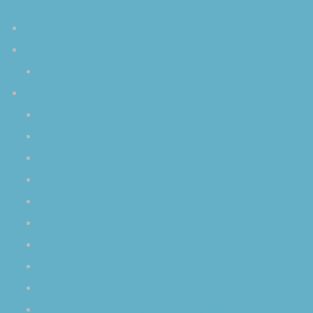
ホーム
空音オラクル
使い方は簡単
クリスタルボウル
クリスタルボウルとは
クリスタルボウル・サウンド
マレットの扱い方
楽器としてのクリスタルボウル
音と脳の関係
クリスタルボウルでグラウンディング
波動とクリスタルボール
リラックスに最適なクリスタルボウルの倍音
初心者から上級者まで瞑想効果倍増
生のクリスタルボウル演奏を体感する醍醐味