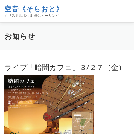
コ
空音《そらおと》
ン
メニュー
テ
クリスタルボウル 倍音ヒーリング
ン
ツ
へ
ホーム
イベント
空音について
お知らせ
お知らせ
ス
キ
ッ
プ
コンタクト
ブログ「空／音／時」
SHOP
ライブ「暗闇カフェ」３/２７（金）