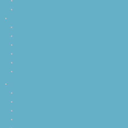
個人レッスン
演奏依頼
Ｑ＆Ａ
クリスタルボウルについて
演奏会について
プライベートレッスンについて
演奏依頼について
空音ＣＤについて
その他の質問
プロフィール
はじめに
空音 慎 〈そらおと しん〉
クリスタルボウルとの出逢い
オリジナル曲（MP3）の試聴