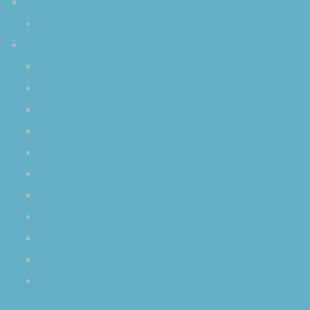
空音オラクル
使い方は簡単
クリスタルボウル
クリスタルボウルとは
クリスタルボウル・サウンド
マレットの扱い方
楽器としてのクリスタルボウル
音と脳の関係
クリスタルボウルでグラウンディング
波動とクリスタルボール
リラックスに最適なクリスタルボウルの倍音
初心者から上級者まで瞑想効果倍増
生のクリスタルボウル演奏を体感する醍醐味
チャクラを活性化するクリスタルボール