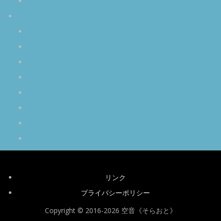
YouTube 動画
ブログ「空／音／時」
オリジナル瞑想
セッション＆イベント
イベントレポート
空と音と時の話
心象スケッチ
お知らせ
その他
＊ブログ全タイトル一覧
リンク
プライバシーポリシー
Copyright © 2016-2026 空音《そらおと》