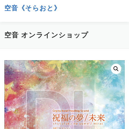
コ
空音《そらおと》
ン
メニュー
テ
クリスタルボウル 倍音ヒーリング
ン
ツ
へ
ホーム
イベント
空音について
お知らせ
空音 オンラインショップ
ス
キ
ッ
コンタクト
ブログ「空／音／時」
SHOP
プ