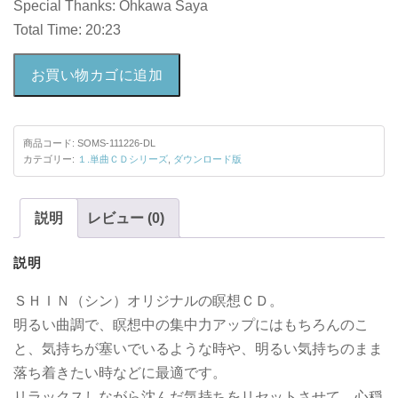
Special Thanks: Ohkawa Saya
Total Time: 20:23
DL:
お買い物カゴに追加
祝
福
の
商品コード:
SOMS-111226-DL
夢
カテゴリー:
１.単曲ＣＤシリーズ
,
ダウンロード版
／
未
説明
レビュー (0)
来
個
説明
ＳＨＩＮ（シン）オリジナルの瞑想ＣＤ。
明るい曲調で、瞑想中の集中力アップにはもちろんのこ
と、気持ちが塞いでいるような時や、明るい気持ちのまま
落ち着きたい時などに最適です。
リラックスしながら沈んだ気持ちをリセットさせて、心穏