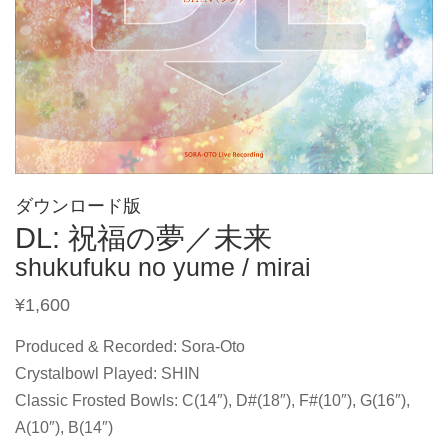
ダウンロード版
DL: 祝福の夢／未来
shukufuku no yume / mirai
¥
1,600
Produced & Recorded: Sora-Oto
Crystalbowl Played: SHIN
Classic Frosted Bowls: C(14″), D#(18″), F#(10″), G(16″),
A(10″), B(14″)