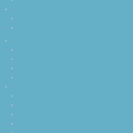
クリスタルボウルを使用していただいた作品
コンタクト
ご予約／お申し込み
お問い合わせ
活動内容
セッション
ライブ
個人レッスン
演奏依頼
Ｑ＆Ａ
クリスタルボウルについて
演奏会について
プライベートレッスンについて
演奏依頼について
空音ＣＤについて