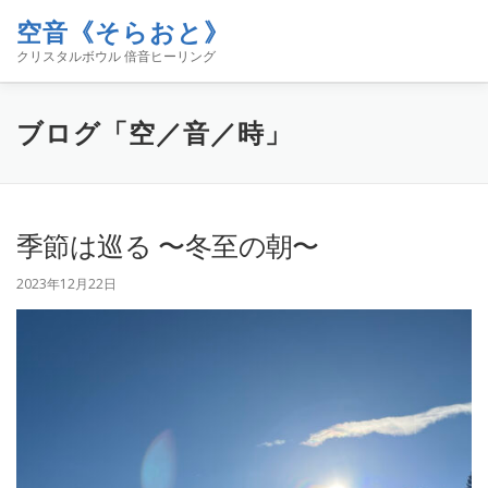
コ
空音《そらおと》
ン
メニュー
テ
クリスタルボウル 倍音ヒーリング
ン
ツ
へ
ホーム
イベント
空音について
お知らせ
ブログ「空／音／時」
ス
キ
ッ
プ
コンタクト
ブログ「空／音／時」
SHOP
季節は巡る 〜冬至の朝〜
2023年12月22日