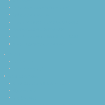
音と脳の関係
クリスタルボウルでグラウンディング
波動とクリスタルボール
リラックスに最適なクリスタルボウルの倍音
初心者から上級者まで瞑想効果倍増
生のクリスタルボウル演奏を体感する醍醐味
チャクラを活性化するクリスタルボール
イベント
スケジュール
イベントアーカイブ
みなさまからの感想
クリスタルボウル演奏 個人レッスン
個人セッション
その他のご感想