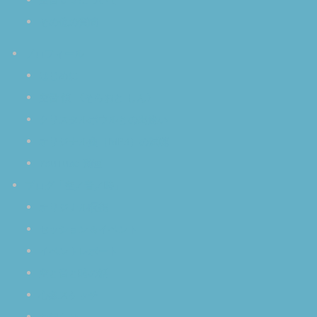
その他の質問
プロフィール
はじめに
空音 慎 〈そらおと しん〉
クリスタルボウルとの出逢い
オリジナル曲（MP3）の試聴
YouTube 動画
ブログ「空／音／時」
オリジナル瞑想
セッション＆イベント
イベントレポート
空と音と時の話
心象スケッチ
お知らせ