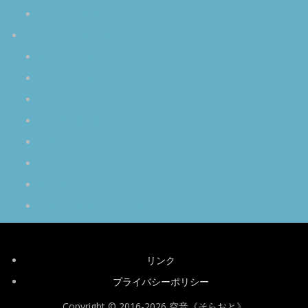
YouTube 動画
ブログ「空／音／時」
オリジナル瞑想
セッション＆イベント
イベントレポート
空と音と時の話
心象スケッチ
お知らせ
その他
＊ブログ全タイトル一覧
リンク
プライバシーポリシー
Copyright © 2016-2026 空音《そらおと》