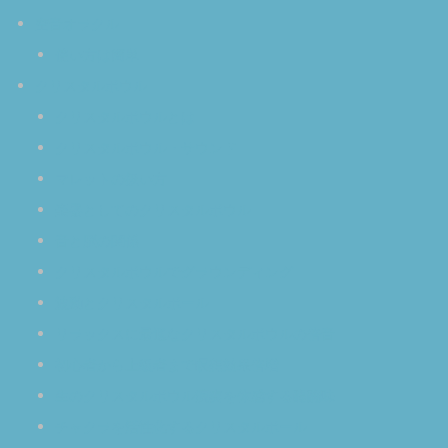
空音オラクル
使い方は簡単
クリスタルボウル
クリスタルボウルとは
クリスタルボウル・サウンド
マレットの扱い方
楽器としてのクリスタルボウル
音と脳の関係
クリスタルボウルでグラウンディング
波動とクリスタルボール
リラックスに最適なクリスタルボウルの倍音
初心者から上級者まで瞑想効果倍増
生のクリスタルボウル演奏を体感する醍醐味
チャクラを活性化するクリスタルボール