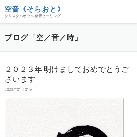
コ
空音《そらおと》
ン
メニュー
テ
クリスタルボウル 倍音ヒーリング
ン
ツ
へ
ホーム
イベント
空音について
お知らせ
ブログ「空／音／時」
ス
キ
ッ
プ
コンタクト
ブログ「空／音／時」
SHOP
２０２３年 明けましておめでとうご
ざいます
2023年01月01日