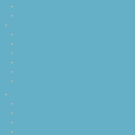
個人レッスン
演奏依頼
Ｑ＆Ａ
クリスタルボウルについて
演奏会について
プライベートレッスンについて
演奏依頼について
空音ＣＤについて
その他の質問
プロフィール
はじめに
空音 慎 〈そらおと しん〉
クリスタルボウルとの出逢い
オリジナル曲（MP3）の試聴