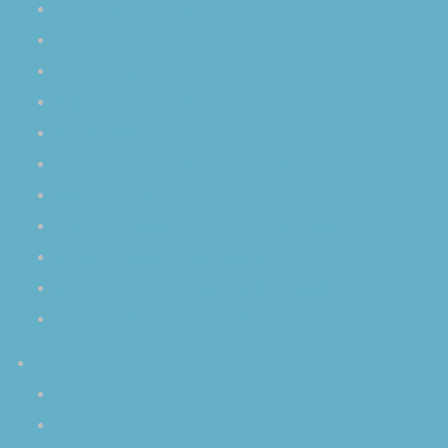
クリスタルボウルとは
クリスタルボウル・サウンド
マレットの扱い方
楽器としてのクリスタルボウル
音と脳の関係
クリスタルボウルでグラウンディング
波動とクリスタルボール
リラックスに最適なクリスタルボウルの倍音
初心者から上級者まで瞑想効果倍増
生のクリスタルボウル演奏を体感する醍醐味
チャクラを活性化するクリスタルボール
イベント
スケジュール
イベントアーカイブ