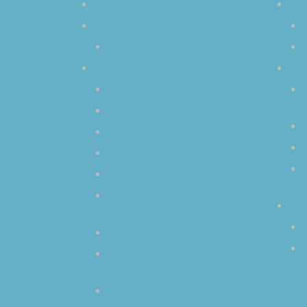
ホーム
イ
空音オラクル
使い方は簡単
クリスタルボウル
み
クリスタルボウルとは
クリスタルボウル・サウンド
マレットの扱い方
楽器としてのクリスタルボウル
音と脳の関係
クリスタルボウルでグラウンディ
コ
ング
波動とクリスタルボール
リラックスに最適なクリスタルボ
ウルの倍音
初心者から上級者まで瞑想効果倍
増