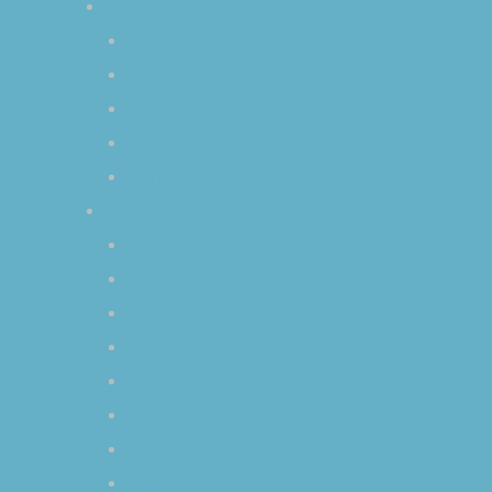
プロフィール
はじめに
空音 慎 〈そらおと しん〉
クリスタルボウルとの出逢い
オリジナル曲（MP3）の試聴
YouTube 動画
ブログ「空／音／時」
オリジナル瞑想
いて
セッション＆イベント
イベントレポート
空と音と時の話
心象スケッチ
お知らせ
その他
＊ブログ全タイトル一覧