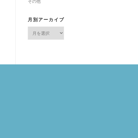
その他
月別アーカイブ
月
別
ア
ー
カ
イ
ブ