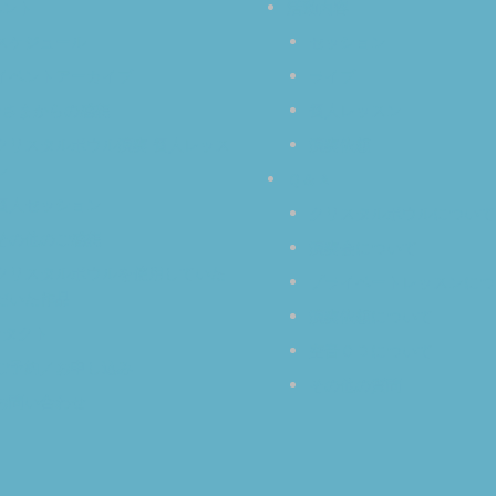
ベント
活動内容
スケジュール
セッション
イベントアーカイブ
ライブ
なさまからの感想
個人レッスン
クリスタルボウル演奏 個人レッス
演奏依頼
ン
Ｑ＆Ａ
個人セッション
クリスタルボウルについて
その他のご感想
演奏会について
クリスタルボウルを使用していた
プライベートレッスンにつ
だいた作品
演奏依頼について
ンタクト
空音ＣＤについて
ご予約／お申し込み
その他の質問
お問い合わせ