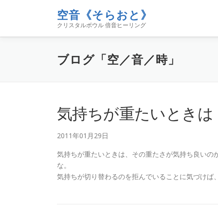
コ
空音《そらおと》
ン
クリスタルボウル 倍音ヒーリング
テ
ン
ツ
ブログ「空／音／時」
へ
ス
キ
ッ
プ
気持ちが重たいときは
2011年01月29日
気持ちが重たいときは、その重たさが気持ち良いの
な。
気持ちが切り替わるのを拒んでいることに気づけば