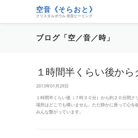
コ
空音《そらおと》
ン
クリスタルボウル 倍音ヒーリング
テ
ン
ツ
ブログ「空／音／時」
へ
ス
キ
ッ
プ
１時間半くらい後から
2013年01月29日
１時間半くらい後（７時３０分）から約２０分間ク
場所はどこでも構いません。ただ静かに座って心を
みんな繋がっています。