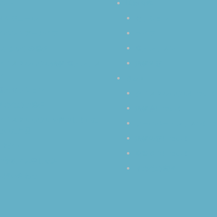
ベント
活動内容
スケジュール
セッション
イベントアーカイブ
ライブ
なさまからの感想
個人レッスン
クリスタルボウル演奏 個人レッス
演奏依頼
ン
Ｑ＆Ａ
個人セッション
クリスタルボウルについて
その他のご感想
演奏会について
クリスタルボウルを使用していた
プライベートレッスンにつ
だいた作品
演奏依頼について
ンタクト
空音ＣＤについて
ご予約／お申し込み
その他の質問
お問い合わせ