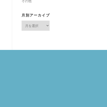
その他
月別アーカイブ
月
別
ア
ー
カ
イ
ブ