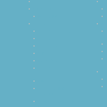
ホーム
イ
空音オラクル
使い方は簡単
クリスタルボウル
み
クリスタルボウルとは
クリスタルボウル・サウンド
マレットの扱い方
楽器としてのクリスタルボウル
音と脳の関係
クリスタルボウルでグラウンディ
コ
ング
波動とクリスタルボール
リラックスに最適なクリスタルボ
ウルの倍音
初心者から上級者まで瞑想効果倍
増