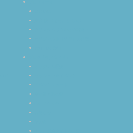
プロフィール
はじめに
空音 慎 〈そらおと しん〉
クリスタルボウルとの出逢い
オリジナル曲（MP3）の試聴
YouTube 動画
ブログ「空／音／時」
オリジナル瞑想
いて
セッション＆イベント
イベントレポート
空と音と時の話
心象スケッチ
お知らせ
その他
＊ブログ全タイトル一覧