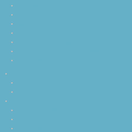
音と脳の関係
クリスタルボウルでグラウンディング
波動とクリスタルボール
リラックスに最適なクリスタルボウルの倍音
初心者から上級者まで瞑想効果倍増
生のクリスタルボウル演奏を体感する醍醐味
チャクラを活性化するクリスタルボール
イベント
スケジュール
イベントアーカイブ
みなさまからの感想
クリスタルボウル演奏 個人レッスン
個人セッション
その他のご感想