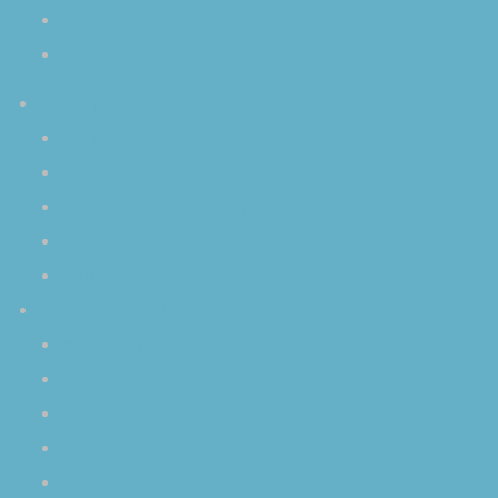
空音ＣＤについて
その他の質問
プロフィール
はじめに
空音 慎 〈そらおと しん〉
クリスタルボウルとの出逢い
オリジナル曲（MP3）の試聴
YouTube 動画
ブログ「空／音／時」
オリジナル瞑想
セッション＆イベント
イベントレポート
空と音と時の話
心象スケッチ