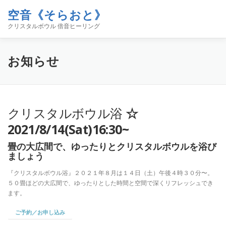
コ
空音《そらおと》
ン
メニュー
テ
クリスタルボウル 倍音ヒーリング
ン
ツ
へ
ホーム
イベント
空音について
お知らせ
お知らせ
ス
キ
ッ
プ
コンタクト
ブログ「空／音／時」
SHOP
クリスタルボウル浴
☆
2021/8/14(Sat)16:30~
畳の大広間で、ゆったりとクリスタルボウルを浴び
ましょう
『クリスタルボウル浴』２０２１年８月は１４日（土）午後４時３０分〜。
５０畳ほどの大広間で、ゆったりとした時間と空間で深くリフレッシュでき
ます。
ご予約／お申し込み