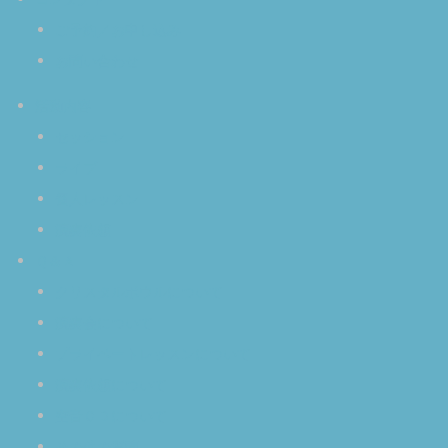
ご予約／お申し込み
お問い合わせ
活動内容
セッション
ライブ
個人レッスン
演奏依頼
Ｑ＆Ａ
クリスタルボウルについて
演奏会について
プライベートレッスンについて
演奏依頼について
空音ＣＤについて
その他の質問