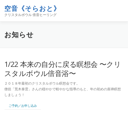
コ
空音《そらおと》
ン
メニュー
テ
クリスタルボウル 倍音ヒーリング
ン
ツ
へ
ホーム
イベント
空音について
お知らせ
お知らせ
ス
キ
ッ
プ
コンタクト
ブログ「空／音／時」
SHOP
1/22 本来の自分に戻る瞑想会 〜クリ
スタルボウル倍音浴〜
２０１８年最初のクリスタルボウル瞑想会です。
僧侶「荒木泰雲」さんの穏やかで軽やかな指導のもと、年の初めの座禅瞑想
しましょう！
ご予約／お申し込み