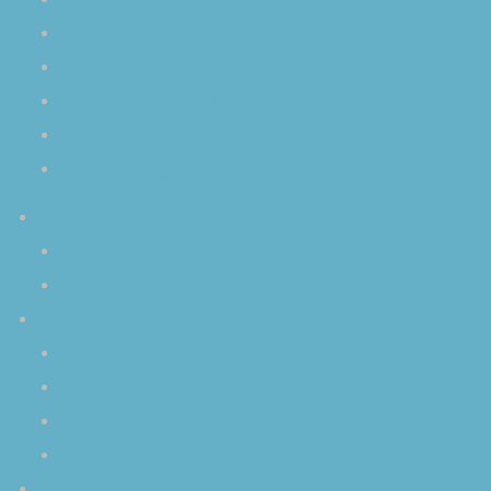
波動とクリスタルボール
リラックスに最適なクリスタルボウルの倍音
初心者から上級者まで瞑想効果倍増
生のクリスタルボウル演奏を体感する醍醐味
チャクラを活性化するクリスタルボール
イベント
スケジュール
イベントアーカイブ
みなさまからの感想
クリスタルボウル演奏 個人レッスン
個人セッション
その他のご感想
クリスタルボウルを使用していただいた作品
コンタクト