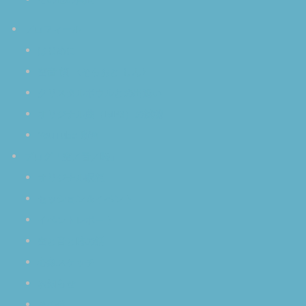
プロフィール
はじめに
空音 慎 〈そらおと しん〉
クリスタルボウルとの出逢い
オリジナル曲（MP3）の試聴
YouTube 動画
ブログ「空／音／時」
オリジナル瞑想
セッション＆イベント
イベントレポート
空と音と時の話
心象スケッチ
お知らせ
その他