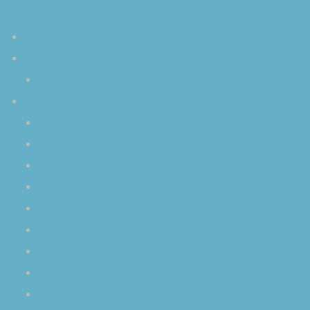
ホーム
空音オラクル
使い方は簡単
クリスタルボウル
クリスタルボウルとは
クリスタルボウル・サウンド
マレットの扱い方
楽器としてのクリスタルボウル
音と脳の関係
クリスタルボウルでグラウンディング
波動とクリスタルボール
リラックスに最適なクリスタルボウルの倍音
初心者から上級者まで瞑想効果倍増