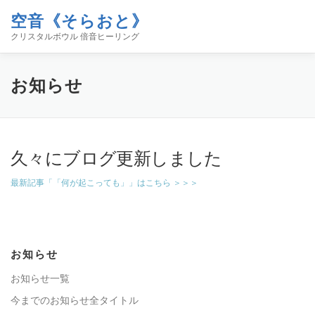
コ
空音《そらおと》
ン
メニュー
テ
クリスタルボウル 倍音ヒーリング
ン
ツ
へ
ホーム
イベント
空音について
お知らせ
お知らせ
ス
キ
ッ
プ
コンタクト
ブログ「空／音／時」
SHOP
久々にブログ更新しました
最新記事「「何が起こっても」」はこちら ＞＞＞
お知らせ
お知らせ一覧
今までのお知らせ全タイトル