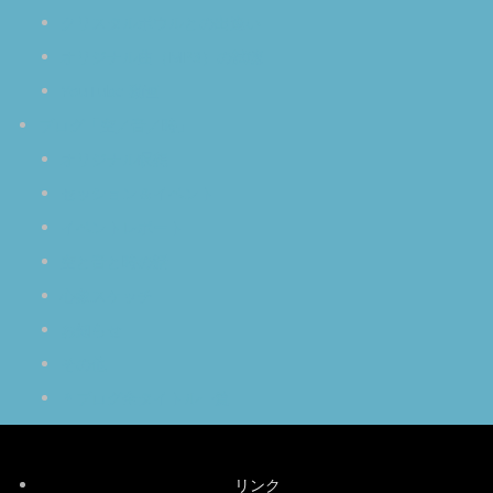
クリスタルボウルとの出逢い
オリジナル曲（MP3）の試聴
YouTube 動画
ブログ「空／音／時」
オリジナル瞑想
セッション＆イベント
イベントレポート
空と音と時の話
心象スケッチ
お知らせ
その他
＊ブログ全タイトル一覧
リンク