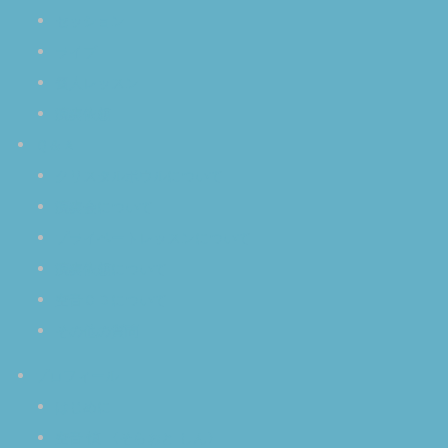
セッション
ライブ
個人レッスン
演奏依頼
Ｑ＆Ａ
クリスタルボウルについて
演奏会について
プライベートレッスンについて
演奏依頼について
空音ＣＤについて
その他の質問
プロフィール
はじめに
空音 慎 〈そらおと しん〉