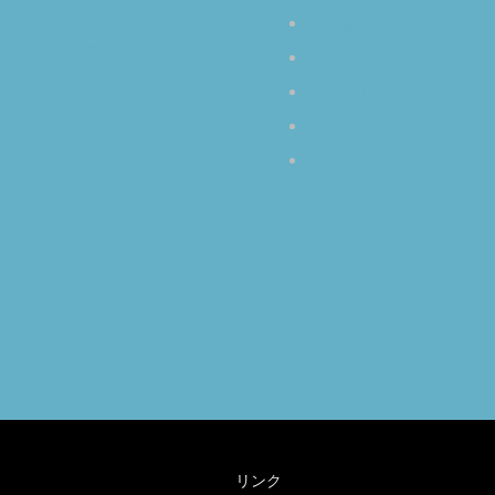
その他のご感想
演奏会について
クリスタルボウルを使用していた
プライベートレッスンにつ
だいた作品
演奏依頼について
ンタクト
空音ＣＤについて
ご予約／お申し込み
その他の質問
お問い合わせ
リンク