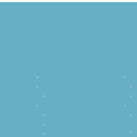
ホーム
イ
空音オラクル
使い方は簡単
クリスタルボウル
み
クリスタルボウルとは
クリスタルボウル・サウンド
マレットの扱い方