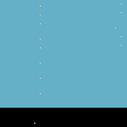
楽器としてのクリスタルボウル
音と脳の関係
クリスタルボウルでグラウンディ
コ
ング
波動とクリスタルボール
リラックスに最適なクリスタルボ
ウルの倍音
初心者から上級者まで瞑想効果倍
増
生のクリスタルボウル演奏を体感
する醍醐味
チャクラを活性化するクリスタル
ボール