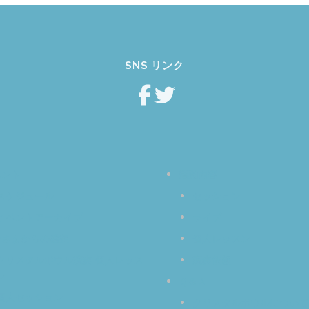
SNS リンク
ベント
活動内容
スケジュール
セッション
イベントアーカイブ
ライブ
なさまからの感想
個人レッスン
クリスタルボウル演奏 個人レッス
演奏依頼
ン
Ｑ＆Ａ
個人セッション
クリスタルボウルについて