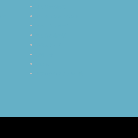
オリジナル瞑想
いて
セッション＆イベント
イベントレポート
空と音と時の話
心象スケッチ
お知らせ
その他
＊ブログ全タイトル一覧