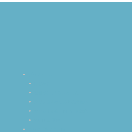
プロフィール
はじめに
空音 慎 〈そらおと しん〉
クリスタルボウルとの出逢い
オリジナル曲（MP3）の試聴
YouTube 動画
ブログ「空／音／時」