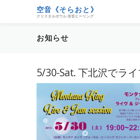
コ
空音《そらおと》
ン
クリスタルボウル 倍音ヒーリング
テ
ン
ツ
お知らせ
へ
ス
キ
ッ
プ
5/30-Sat. 下北沢