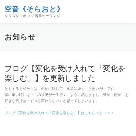
コ
空音《そらおと》
ン
メニュー
テ
クリスタルボウル 倍音ヒーリング
ン
ツ
へ
ホーム
イベント
空音について
お知らせ
お知らせ
ス
キ
ッ
プ
コンタクト
ブログ「空／音／時」
SHOP
ブログ【変化を受け入れて「変化を
楽しむ」】を更新しました
ともすると私たちは、何かに対して「永遠に続く」と思いがちです。
特に辛い時には「この状況が一生続く」ように感じますし、誰か（何か）を
好きな気持は「ずっと変わらない」と思ってしまいます。
…
ブログ【変化を受け入れて「変化を楽しむ」】はこちらです ＞＞＞