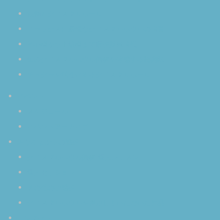
波動とクリスタルボール
リラックスに最適なクリスタルボウルの倍音
初心者から上級者まで瞑想効果倍増
生のクリスタルボウル演奏を体感する醍醐味
チャクラを活性化するクリスタルボール
イベント
スケジュール
イベントアーカイブ
みなさまからの感想
クリスタルボウル演奏 個人レッスン
個人セッション
その他のご感想
クリスタルボウルを使用していただいた作品
コンタクト