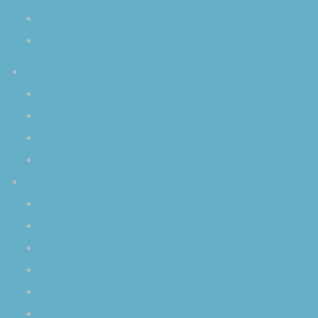
ご予約／お申し込み
お問い合わせ
活動内容
セッション
ライブ
個人レッスン
演奏依頼
Ｑ＆Ａ
クリスタルボウルについて
演奏会について
プライベートレッスンについて
演奏依頼について
空音ＣＤについて
その他の質問