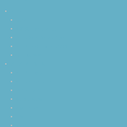
プロフィール
はじめに
空音 慎 〈そらおと しん〉
クリスタルボウルとの出逢い
オリジナル曲（MP3）の試聴
YouTube 動画
ブログ「空／音／時」
オリジナル瞑想
セッション＆イベント
イベントレポート
空と音と時の話
心象スケッチ
お知らせ
その他