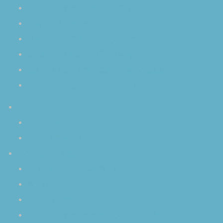
クリスタルボウルでグラウンディング
波動とクリスタルボール
リラックスに最適なクリスタルボウルの倍音
初心者から上級者まで瞑想効果倍増
生のクリスタルボウル演奏を体感する醍醐味
チャクラを活性化するクリスタルボール
イベント
スケジュール
イベントアーカイブ
みなさまからの感想
クリスタルボウル演奏 個人レッスン
個人セッション
その他のご感想
クリスタルボウルを使用していただいた作品