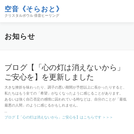
コ
空音《そらおと》
ン
メニュー
テ
クリスタルボウル 倍音ヒーリング
ン
ツ
へ
ホーム
イベント
空音について
お知らせ
お知らせ
ス
キ
ッ
プ
コンタクト
ブログ「空／音／時」
SHOP
ブログ【「心の灯は消えないから」
ご安心を】を更新しました
大きな挫折を味わったり、調子の悪い期間が予想以上に長かったりすると、
私たちはもう全ての「希望」がなくなったように感じることがあります。
あるいは強く自己否定の感情に囚われている時などは、自分のことが「最低
最悪の人間」のように感じるかもしれません。
…
ブログ【「心の灯は消えないから」ご安心を】はこちらです ＞＞＞