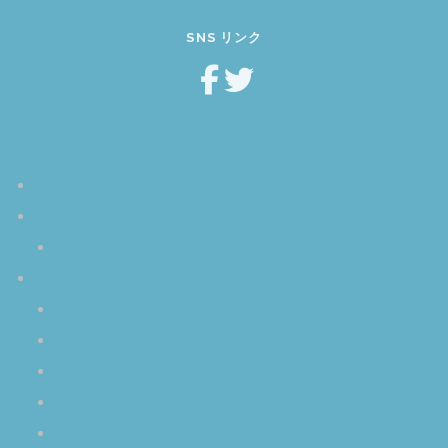
SNS リンク
ホーム
空音オラクル
使い方は簡単
クリスタルボウル
クリスタルボウルとは
クリスタルボウル・サウンド
マレットの扱い方
楽器としてのクリスタルボウル
音と脳の関係