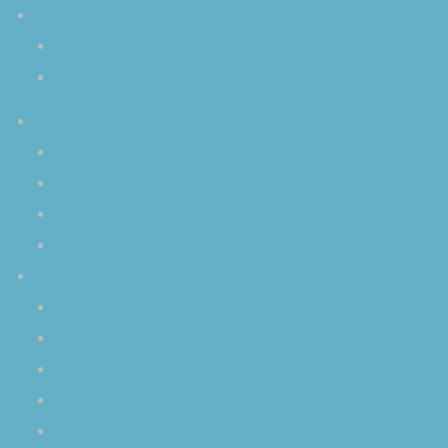
コンタクト
ご予約／お申し込み
お問い合わせ
活動内容
セッション
ライブ
個人レッスン
演奏依頼
Ｑ＆Ａ
クリスタルボウルについて
演奏会について
プライベートレッスンについて
演奏依頼について
空音ＣＤについて