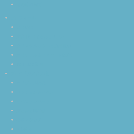
その他の質問
プロフィール
はじめに
空音 慎 〈そらおと しん〉
クリスタルボウルとの出逢い
オリジナル曲（MP3）の試聴
YouTube 動画
ブログ「空／音／時」
オリジナル瞑想
セッション＆イベント
イベントレポート
空と音と時の話
心象スケッチ
お知らせ