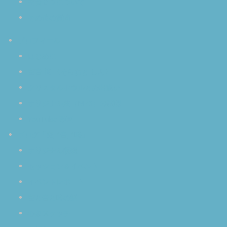
空音ＣＤについて
その他の質問
プロフィール
はじめに
空音 慎 〈そらおと しん〉
クリスタルボウルとの出逢い
オリジナル曲（MP3）の試聴
YouTube 動画
ブログ「空／音／時」
オリジナル瞑想
セッション＆イベント
イベントレポート
空と音と時の話
心象スケッチ