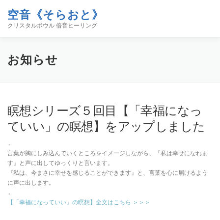
コ
空音《そらおと》
ン
メニュー
テ
クリスタルボウル 倍音ヒーリング
ン
ツ
へ
ホーム
イベント
空音について
お知らせ
お知らせ
ス
キ
ッ
プ
コンタクト
ブログ「空／音／時」
SHOP
瞑想シリーズ５回目【「幸福になっ
ていい」の瞑想】をアップしました
…
言葉が胸にしみ込んでいくところをイメージしながら、『私は幸せになれま
す』と声に出してゆっくりと言います。
『私は、今まさに幸せを感じることができます』と、言葉を心に届けるよう
に声に出します。
…
【「幸福になっていい」の瞑想】全文はこちら ＞＞＞