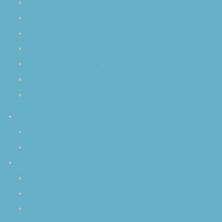
音と脳の関係
クリスタルボウルでグラウンディング
波動とクリスタルボール
リラックスに最適なクリスタルボウルの倍音
初心者から上級者まで瞑想効果倍増
生のクリスタルボウル演奏を体感する醍醐味
チャクラを活性化するクリスタルボール
イベント
スケジュール
イベントアーカイブ
みなさまからの感想
クリスタルボウル演奏 個人レッスン
個人セッション
その他のご感想