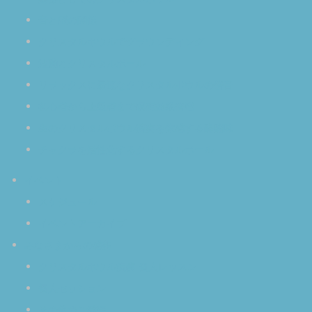
音と脳の関係
クリスタルボウルでグラウンディング
波動とクリスタルボール
リラックスに最適なクリスタルボウルの倍音
初心者から上級者まで瞑想効果倍増
生のクリスタルボウル演奏を体感する醍醐味
チャクラを活性化するクリスタルボール
イベント
スケジュール
イベントアーカイブ
みなさまからの感想
クリスタルボウル演奏 個人レッスン
個人セッション
その他のご感想