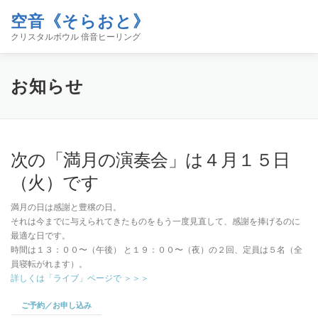
コ
空音《そらおと》
ン
メニュー
テ
クリスタルボウル 倍音ヒーリング
ン
ツ
へ
ホーム
イベント
空音について
お知らせ
お知らせ
ス
キ
ッ
プ
コンタクト
ブログ「空／音／時」
SHOP
次の「満月の演奏会」は４月１５日
（火）です
満月の日は感謝と豊穣の日。
それは今までに与えられてきたものをもう一度見直して、感謝を捧げるのに
最適な日です。
時間は１３：００〜（午後） と１９：００〜（夜）の２回、定員は５名（全
員寝転がれます）。
詳しくは「ライブ」ページで ＞＞＞
ご予約／お申し込み