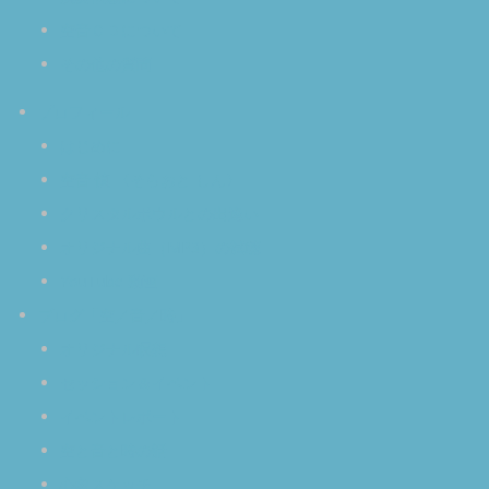
空音ＣＤについて
その他の質問
プロフィール
はじめに
空音 慎 〈そらおと しん〉
クリスタルボウルとの出逢い
オリジナル曲（MP3）の試聴
YouTube 動画
ブログ「空／音／時」
オリジナル瞑想
セッション＆イベント
イベントレポート
空と音と時の話
心象スケッチ