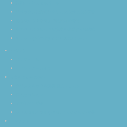
波動とクリスタルボール
リラックスに最適なクリスタルボウルの倍音
初心者から上級者まで瞑想効果倍増
生のクリスタルボウル演奏を体感する醍醐味
チャクラを活性化するクリスタルボール
イベント
スケジュール
イベントアーカイブ
みなさまからの感想
クリスタルボウル演奏 個人レッスン
個人セッション
その他のご感想
クリスタルボウルを使用していただいた作品
コンタクト