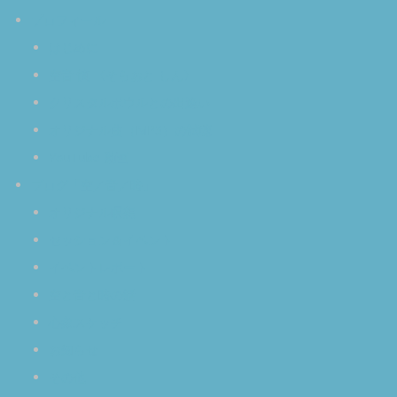
プロフィール
はじめに
空音 慎 〈そらおと しん〉
クリスタルボウルとの出逢い
オリジナル曲（MP3）の試聴
YouTube 動画
ブログ「空／音／時」
オリジナル瞑想
セッション＆イベント
イベントレポート
空と音と時の話
心象スケッチ
お知らせ
その他