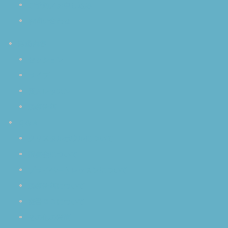
ご予約／お申し込み
お問い合わせ
活動内容
セッション
ライブ
個人レッスン
演奏依頼
Ｑ＆Ａ
クリスタルボウルについて
演奏会について
プライベートレッスンについて
演奏依頼について
空音ＣＤについて
その他の質問