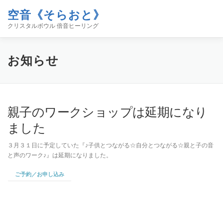
コ
空音《そらおと》
ン
メニュー
テ
クリスタルボウル 倍音ヒーリング
ン
ツ
へ
ホーム
イベント
空音について
お知らせ
お知らせ
ス
キ
ッ
プ
コンタクト
ブログ「空／音／時」
SHOP
親子のワークショップは延期になり
ました
３月３１日に予定していた『♪子供とつながる☆自分とつながる☆親と子の音
と声のワーク♪』は延期になりました。
ご予約／お申し込み