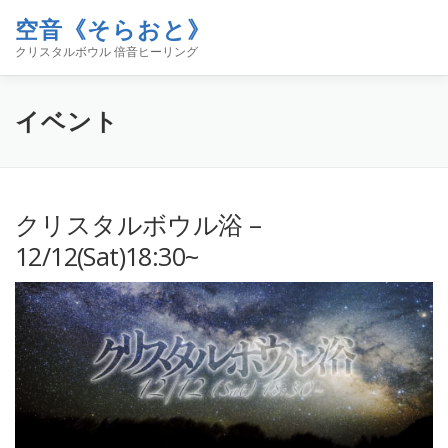
コ
空音《そらおと》
ン
メニュー
テ
クリスタルボウル 倍音ヒーリング
ン
ツ
へ
ホーム
イベント
空音について
お知らせ
イベント
ス
キ
ッ
プ
コンタクト
ブログ「空／音／時」
SHOP
クリスタルボウル浴 –
12/12(Sat)18:30~