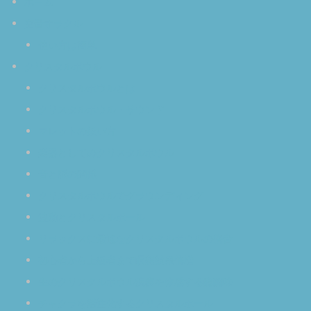
ホーム
空音オラクル
使い方は簡単
クリスタルボウル
クリスタルボウルとは
クリスタルボウル・サウンド
マレットの扱い方
楽器としてのクリスタルボウル
音と脳の関係
クリスタルボウルでグラウンディング
波動とクリスタルボール
リラックスに最適なクリスタルボウルの倍音
初心者から上級者まで瞑想効果倍増
生のクリスタルボウル演奏を体感する醍醐味
チャクラを活性化するクリスタルボール