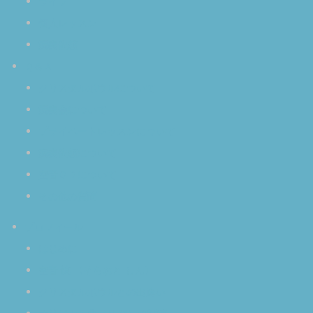
ライブ
個人レッスン
演奏依頼
Ｑ＆Ａ
クリスタルボウルについて
演奏会について
プライベートレッスンについて
演奏依頼について
空音ＣＤについて
その他の質問
プロフィール
はじめに
空音 慎 〈そらおと しん〉
クリスタルボウルとの出逢い