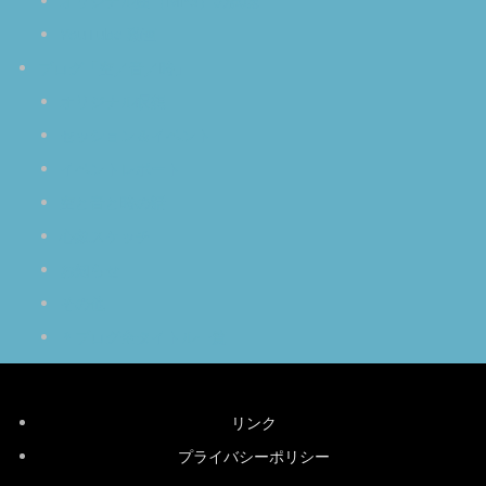
オリジナル曲（MP3）の試聴
YouTube 動画
ブログ「空／音／時」
オリジナル瞑想
セッション＆イベント
イベントレポート
空と音と時の話
心象スケッチ
お知らせ
その他
＊ブログ全タイトル一覧
リンク
プライバシーポリシー