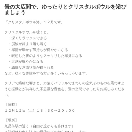
畳の大広間で、ゆったりとクリスタルボウルを浴び
ましょう
『クリスタルボウル浴』１２月です。
クリスタルボウルを聴くと、
・深くリラックスできる
・脳波が静まり落ち着く
・感情が動かず気持ちが穏やかになる
・瞑想した後のようなスッキリした感覚になる
・五感が鮮やかになる
・繊細な意識状態が得られる
など、様々な体験をする方が多くいらっしゃいます。
クリアで繊細な響きと、力強くパワフルでまわりの空気そのものを震わすよ
うな振動とが共存した不思議な音色を、畳の空間でゆったりお楽しみくださ
い。
【日時】
１２月１２日（土）１８：３０〜２０：００
【場所】
九品仏駅の近く（自由が丘からも歩けます）
＊詳細はお申し込みの返信にてお知らせいたします。