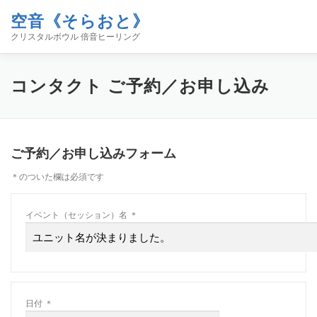
コ
空音《そらおと》
ン
テ
クリスタルボウル 倍音ヒーリング
ン
ツ
へ
ホーム
イベント
空音について
お知らせ
コンタ
コンタクト
ご予約／お申し込み
ス
キ
ッ
プ
ブログ「空／音／時」
SHOP
ご予約／お申し込みフォーム
＊
のついた欄は必須です
イベント（セッション）名
＊
日付
＊