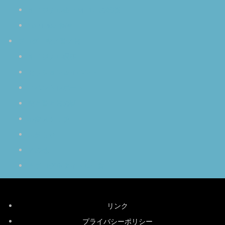
オリジナル曲（MP3）の試聴
YouTube 動画
ブログ「空／音／時」
オリジナル瞑想
セッション＆イベント
イベントレポート
空と音と時の話
心象スケッチ
お知らせ
その他
＊ブログ全タイトル一覧
リンク
プライバシーポリシー