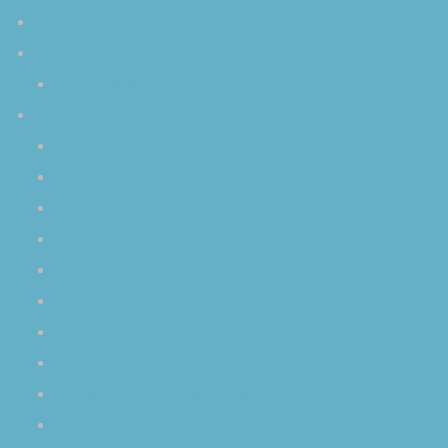
ホーム
空音オラクル
使い方は簡単
クリスタルボウル
クリスタルボウルとは
クリスタルボウル・サウンド
マレットの扱い方
楽器としてのクリスタルボウル
音と脳の関係
クリスタルボウルでグラウンディング
波動とクリスタルボール
リラックスに最適なクリスタルボウルの倍音
初心者から上級者まで瞑想効果倍増
生のクリスタルボウル演奏を体感する醍醐味