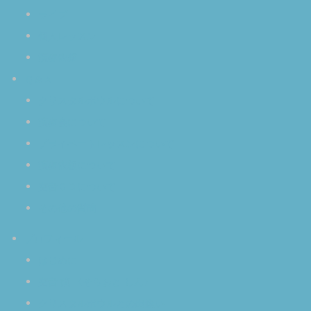
ライブ
個人レッスン
演奏依頼
Ｑ＆Ａ
クリスタルボウルについて
演奏会について
プライベートレッスンについて
演奏依頼について
空音ＣＤについて
その他の質問
プロフィール
はじめに
空音 慎 〈そらおと しん〉
クリスタルボウルとの出逢い