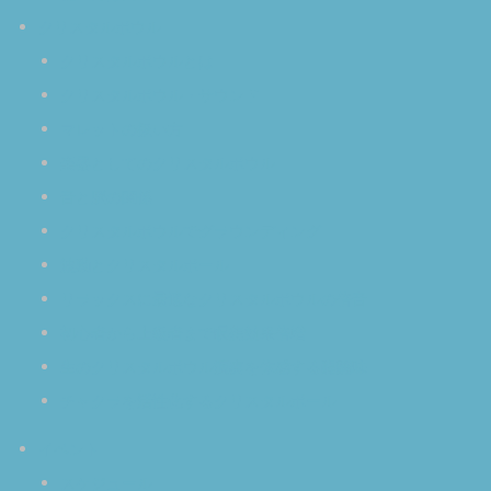
クリスタルボウル
クリスタルボウルとは
クリスタルボウル・サウンド
マレットの扱い方
楽器としてのクリスタルボウル
音と脳の関係
クリスタルボウルでグラウンディング
波動とクリスタルボール
リラックスに最適なクリスタルボウルの倍音
初心者から上級者まで瞑想効果倍増
生のクリスタルボウル演奏を体感する醍醐味
チャクラを活性化するクリスタルボール
イベント
スケジュール