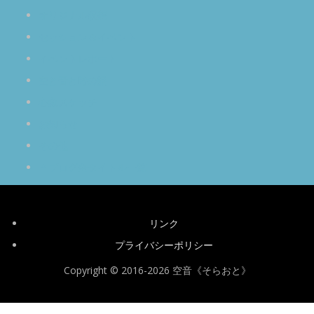
オリジナル瞑想
セッション＆イベント
イベントレポート
空と音と時の話
心象スケッチ
お知らせ
その他
＊ブログ全タイトル一覧
リンク
プライバシーポリシー
Copyright © 2016-2026 空音《そらおと》