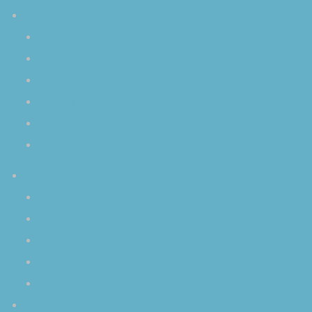
Ｑ＆Ａ
クリスタルボウルについて
演奏会について
プライベートレッスンについて
演奏依頼について
空音ＣＤについて
その他の質問
プロフィール
はじめに
空音 慎 〈そらおと しん〉
クリスタルボウルとの出逢い
オリジナル曲（MP3）の試聴
YouTube 動画
ブログ「空／音／時」