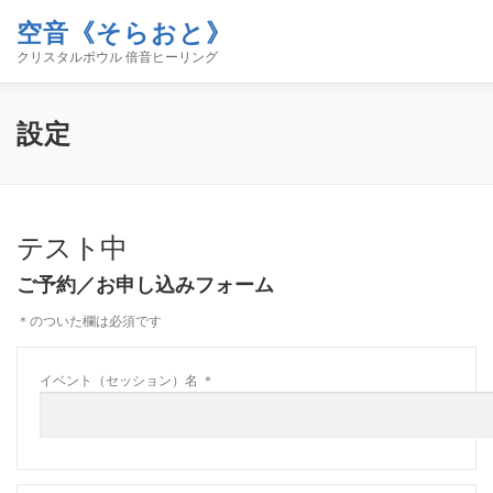
コ
空音《そらおと》
ン
テ
クリスタルボウル 倍音ヒーリング
ン
ツ
へ
ホーム
イベント
空音について
お知らせ
コンタ
設定
ス
キ
ッ
プ
ブログ「空／音／時」
SHOP
テスト中
ご予約／お申し込みフォーム
＊
のついた欄は必須です
イベント（セッション）名
＊